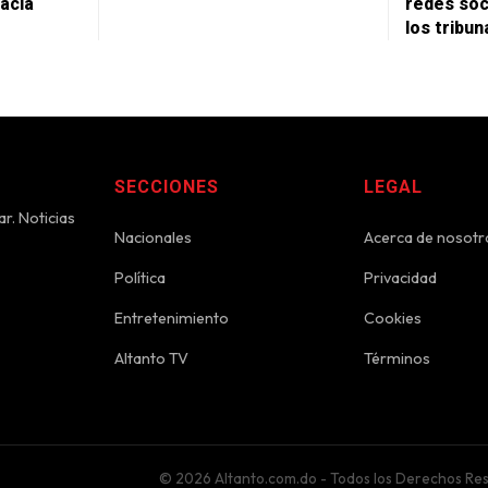
acia
redes soc
los tribun
SECCIONES
LEGAL
r. Noticias
Nacionales
Acerca de nosotr
Política
Privacidad
Entretenimiento
Cookies
Altanto TV
Términos
© 2026 Altanto.com.do - Todos los Derechos Re