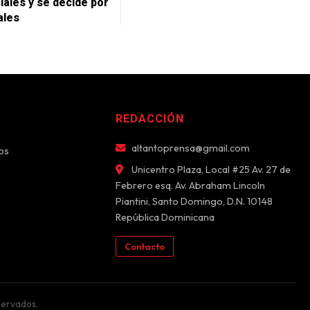
iales y se decide por
ales
REDACCIÓN
altantoprensa@gmail.com
os
Unicentro Plaza, Local #25 Av. 27 de
Febrero esq. Av. Abraham Lincoln
Piantini, Santo Domingo, D.N. 10148
República Dominicana
Contacto
servados.