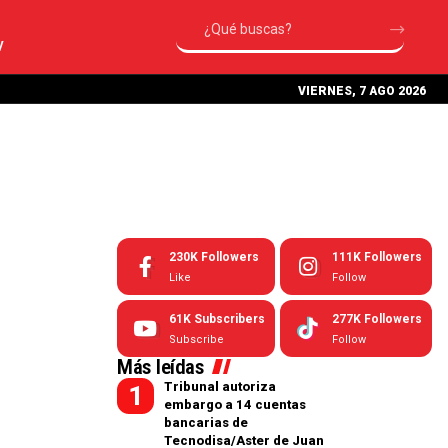
V
VIERNES, 7 AGO 2026
230K
Followers
111K
Followers
Like
Follow
61K
Subscribers
277K
Followers
Subscribe
Follow
Más leídas
Tribunal autoriza
embargo a 14 cuentas
bancarias de
Tecnodisa/Aster de Juan