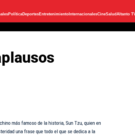
ales
Política
Deportes
Entretenimiento
Internacionales
Cine
Salud
Altanto T
 aplausos
 chino más famoso de la historia, Sun Tzu, quien en
steridad una frase que todo el que se dedica a la