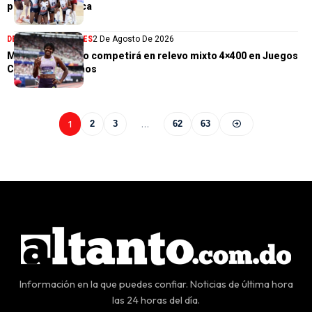
por 0 a Costa Rica
DEPORTES
GENERALES
2 De Agosto De 2026
Marileidy Paulino competirá en relevo mixto 4×400 en Juegos
Centroamericanos
1
2
3
…
62
63
Información en la que puedes confiar. Noticias de última hora
las 24 horas del día.