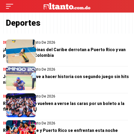
Deportes
DEPORTES
7 De Agosto De 2026
¡A la final! Las Reinas del Caribe derrotan a Puerto Rico y van
por el oro ante Colombia
DEPORTES
6 De Agosto De 2026
Jonni Suriel vuelve a hacer historia con segundo juego sin hits
ni carreras
DEPORTES
6 De Agosto De 2026
RD y Puerto Rico vuelven a verse las caras por un boleto a la
final del voleibol
DEPORTES
4 De Agosto De 2026
Reinas del Caribe y Puerto Rico se enfrentan esta noche