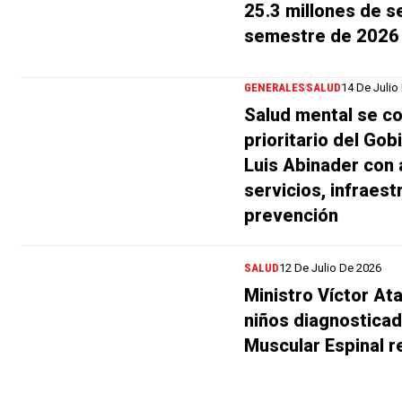
25.3 millones de s
semestre de 2026
GENERALES
SALUD
14 De Julio
Salud mental se c
prioritario del Gob
Luis Abinader con 
servicios, infraes
prevención
SALUD
12 De Julio De 2026
Ministro Víctor At
niños diagnosticad
Muscular Espinal r