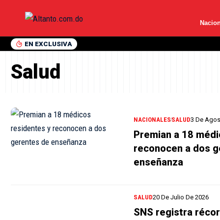
Nacion
EN EXCLUSIVA
Salud
NACIONALES
SALUD
3 De Agos
Premian a 18 médi
reconocen a dos g
enseñanza
SALUD
20 De Julio De 2026
SNS registra récor