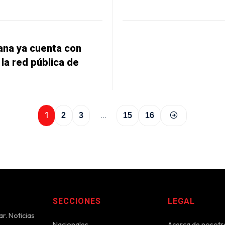
ana ya cuenta con
 la red pública de
1
…
2
3
15
16
SECCIONES
LEGAL
r. Noticias
Nacionales
Acerca de nosotr