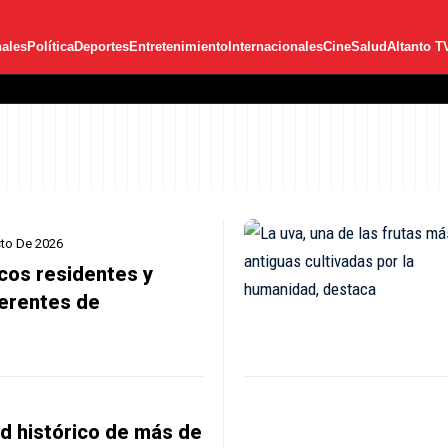
ales
Política
Deportes
Entretenimiento
Internacionales
Cine
Salud
Altanto T
to De 2026
cos residentes y
erentes de
d histórico de más de