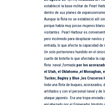
estableció la base militar de Pearl Harb
dentro de sus planes de expansionismo
Aunque la flota no se estableció allí s
porque había muy pocas mujeres blanc
visitantes. Pearl Harbour es convenien
pero incómodo para desplazar navíos y 
entrada, lo que afecta la capacidad de
Un solo portaviones hundido en el único
cuello de botella lo que afectaba la c
flota naval ,formada
por los acorazado
el Utah, el Oklahoma ,el Monaghan, 
Tucker, Bagley y Blue ,los Cruceros H
toda una flota de buques, acorazados, 
artillados y con el personal naval y de 
ataque japonés. Era una tropa enviada a
encabezado por el Emperador Hirohito d