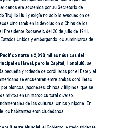
ericanos era sostenida por su Secretario de
do Trujillo Hull y exigía no solo la evacuación de
esas sino también la devolución a China de los
el Presidente Roosevelt, del 26 de julio de 1941,
 Estados Unidos y embargando los suministros de
Pacifico norte a 2,090 millas náuticas del
incipal es Hawai, pero la Capital, Honolulú,
se
s pequeña y rodeada de cordilleras por el Este y el
eamericana se encuentran entre ambas cordilleras.
or blancos, japoneses, chinos y filipinos, que se
s mixtos en un marco cultural diverso,
undamentales de las culturas sínica y nipona. En
 de los habitantes eran ciudadanos
imera Guerra Mundial
, el Gobierno estadounidense