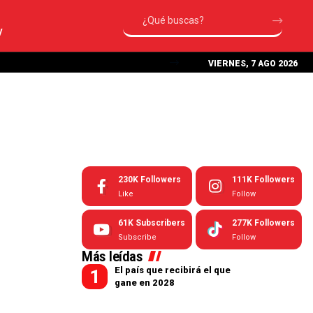
V
VIERNES, 7 AGO 2026
230K
Followers
111K
Followers
Like
Follow
61K
Subscribers
277K
Followers
Subscribe
Follow
Más leídas
El país que recibirá el que
gane en 2028