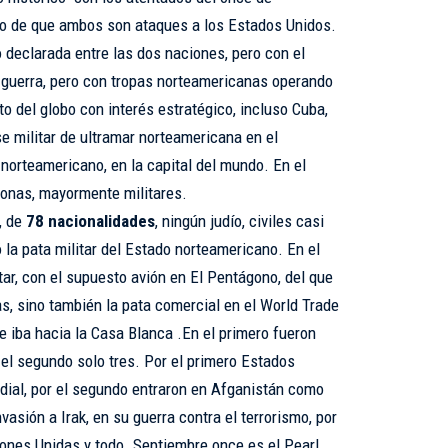
o de que ambos son ataques a los Estados Unidos.
 declarada entre las dos naciones, pero con el
 guerra, pero con tropas norteamericanas operando
to del globo con interés estratégico, incluso Cuba,
 militar de ultramar norteamericana en el
 norteamericano, en la capital del mundo. En el
sonas, mayormente militares.
, de
78 nacionalidades
, ningún judío, civiles casi
ó la pata militar del Estado norteamericano. En el
tar, con el supuesto avión en El Pentágono, del que
s, sino también la pata comercial en el World Trade
ue iba hacia la Casa Blanca .En el primero fueron
 el segundo solo tres. Por el primero Estados
dial, por el segundo entraron en Afganistán como
vasión a Irak, en su guerra contra el terrorismo, por
ones Unidas y todo. Septiembre once es el Pearl