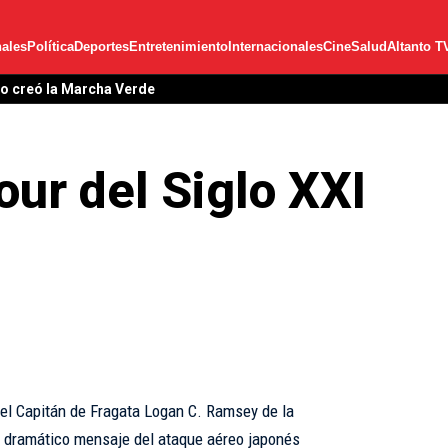
ales
Política
Deportes
Entretenimiento
Internacionales
Cine
Salud
Altanto T
garita Cedeño como posibles acompañantes de Leonel en 2028
our del Siglo XXI
 el Capitán de Fragata Logan C. Ramsey de la
l dramático mensaje del ataque aéreo japonés