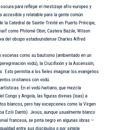
oscura para reflejar el mestizaje afro-europeo y
ás accesible y relatable para la gente común.
 la Catedral de Sainte-Trinité en Puerto Príncipe,
 naïf como Philomé Obin, Castera Bazile, Wilson
tiva del obispo estadounidense Charles Alfred
en escenas como su bautismo (ambientado en un
peregrinación vodú), la Crucifixión y la Ascensión,
s. Esto permitía a los fieles imaginar los evangelios
entos cristianos con vodú.
artísticas: En el vodú haitiano, que mezcla
el Congo y Angola, las figuras divinas (loas) a
tos blancos, pero hay excepciones como la Virgen
oa Ezili Dantò). Jesús, aunque usualmente blanco
onial francesa, se pinta negro en algunas obras —
gualdad entre sus discípulos o por simple