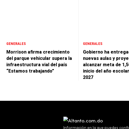
GENERALES
GENERALES
Morrison afirma crecimiento
Gobierno ha entrega
del parque vehicular supera la
nuevas aulas y proye
infraestructura vial del país
alcanzar meta de 1,5
“Estamos trabajando”
inicio del año escola
2027
Información en la que puedes confia