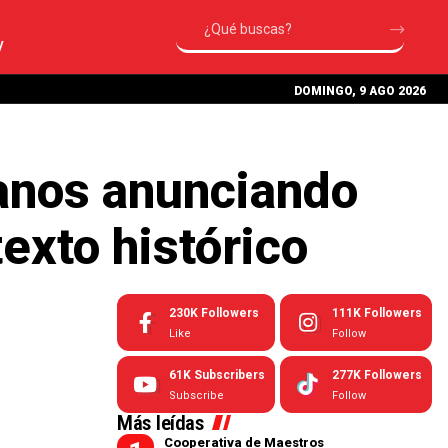
V
DOMINGO, 9 AGO 2026
ianos anunciando
exto histórico
230K
Followers
111K
Followers
Like
Follow
61K
Subscribers
277K
Followers
Subscribe
Follow
Más leídas
Cooperativa de Maestros