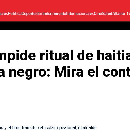
ales
Política
Deportes
Entretenimiento
Internacionales
Cine
Salud
Altanto T
mpide ritual de hait
 negro: Mira el cont
 y el libre tránsito vehicular y peatonal, el alcalde