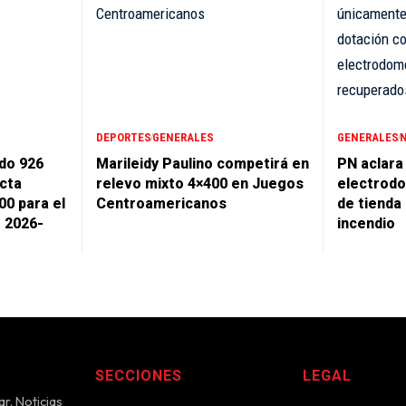
DEPORTES
GENERALES
GENERALES
do 926
Marileidy Paulino competirá en
PN aclara
cta
relevo mixto 4×400 en Juegos
electrodo
00 para el
Centroamericanos
de tienda
r 2026-
incendio
SECCIONES
LEGAL
r. Noticias