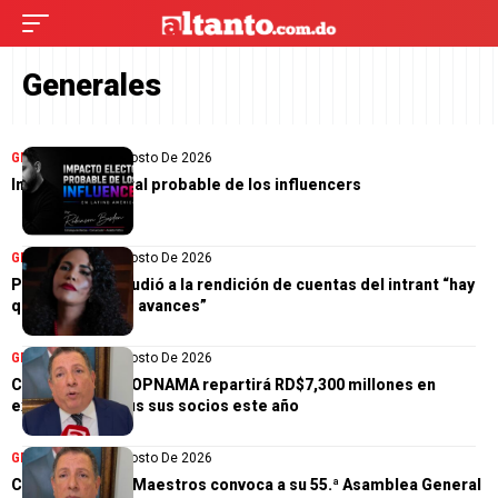
Generales
GENERALES
6 De Agosto De 2026
Impacto electoral probable de los influencers
GENERALES
6 De Agosto De 2026
Pridah Suero acudió a la rendición de cuentas del intrant “hay
que verificar los avances”
GENERALES
6 De Agosto De 2026
Cooperativa COOPNAMA repartirá RD$7,300 millones en
excedentes a sus sus socios este año
GENERALES
6 De Agosto De 2026
Cooperativa de Maestros convoca a su 55.ª Asamblea General