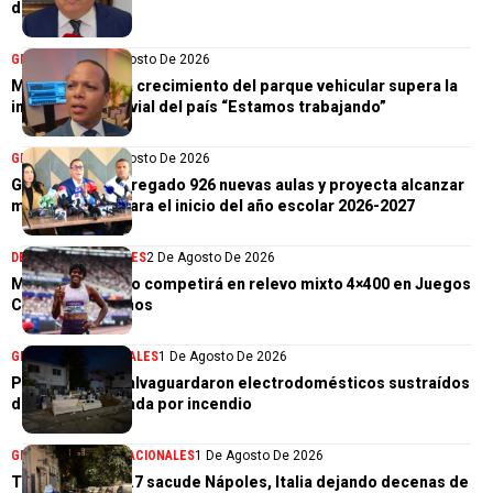
de Delegados
GENERALES
5 De Agosto De 2026
Morrison afirma crecimiento del parque vehicular supera la
infraestructura vial del país “Estamos trabajando”
GENERALES
4 De Agosto De 2026
Gobierno ha entregado 926 nuevas aulas y proyecta alcanzar
meta de 1,500 para el inicio del año escolar 2026-2027
DEPORTES
GENERALES
2 De Agosto De 2026
Marileidy Paulino competirá en relevo mixto 4×400 en Juegos
Centroamericanos
GENERALES
NACIONALES
1 De Agosto De 2026
PN aclara que salvaguardaron electrodomésticos sustraídos
de tienda afectada por incendio
GENERALES
INTERNACIONALES
1 De Agosto De 2026
Terremoto de 4.7 sacude Nápoles, Italia dejando decenas de