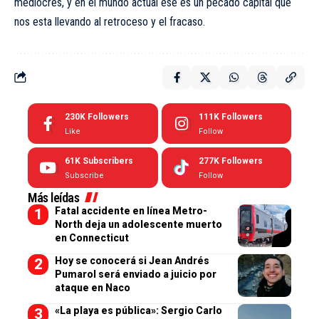
mediocres, y en el mundo actual ese es un pecado capital que
nos esta llevando al retroceso y el fracaso.
230K
Followers
111K
Followers
Like
Follow
61K
Subscribers
277K
Followers
Subscribe
Follow
Más leídas
Fatal accidente en línea Metro-
North deja un adolescente muerto
en Connecticut
Hoy se conocerá si Jean Andrés
Pumarol será enviado a juicio por
ataque en Naco
«La playa es pública»: Sergio Carlo