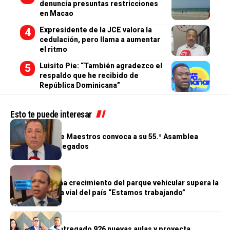
denuncia presuntas restricciones
en Macao
Expresidente de la JCE valora la
cedulación, pero llama a aumentar
el ritmo
Luisito Pie: “También agradezco el
respaldo que he recibido de
República Dominicana”
Esto te puede interesar
GENERALES
Cooperativa de Maestros convoca a su 55.ª Asamblea
General de Delegados
GENERALES
Morrison afirma crecimiento del parque vehicular supera la
infraestructura vial del país “Estamos trabajando”
GENERALES
Gobierno ha entregado 926 nuevas aulas y proyecta