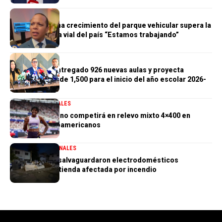
GENERALES
Morrison afirma crecimiento del parque vehicular supera la
infraestructura vial del país “Estamos trabajando”
GENERALES
Gobierno ha entregado 926 nuevas aulas y proyecta
alcanzar meta de 1,500 para el inicio del año escolar 2026-
2027
DEPORTES
GENERALES
Marileidy Paulino competirá en relevo mixto 4×400 en
Juegos Centroamericanos
GENERALES
NACIONALES
PN aclara que salvaguardaron electrodomésticos
sustraídos de tienda afectada por incendio