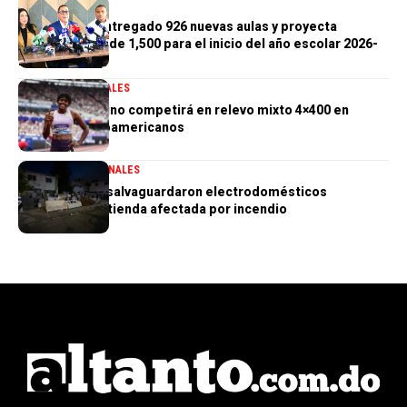
GENERALES
Gobierno ha entregado 926 nuevas aulas y proyecta
alcanzar meta de 1,500 para el inicio del año escolar 2026-
2027
DEPORTES
GENERALES
Marileidy Paulino competirá en relevo mixto 4×400 en
Juegos Centroamericanos
GENERALES
NACIONALES
PN aclara que salvaguardaron electrodomésticos
sustraídos de tienda afectada por incendio