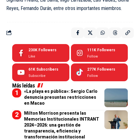
Reyes, Fernando Durán, entre otros importantes miembros.
230K
Followers
111K
Followers
Like
Follow
61K
Subscribers
277K
Followers
Subscribe
Follow
Más leídas
«La playa es pública»: Sergio Carlo
denuncia presuntas restricciones
en Macao
Milton Morrison presenta las
Memorias Institucionales INTRANT
2024–2026: una gestión de
transparencia, eficiencia y
transformación institucional