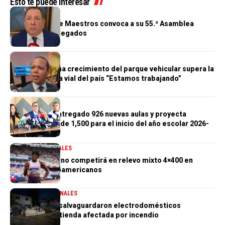
Esto te puede interesar
GENERALES
Cooperativa de Maestros convoca a su 55.ª Asamblea
General de Delegados
GENERALES
Morrison afirma crecimiento del parque vehicular supera la
infraestructura vial del país “Estamos trabajando”
GENERALES
Gobierno ha entregado 926 nuevas aulas y proyecta
alcanzar meta de 1,500 para el inicio del año escolar 2026-
2027
DEPORTES
GENERALES
Marileidy Paulino competirá en relevo mixto 4×400 en
Juegos Centroamericanos
GENERALES
NACIONALES
PN aclara que salvaguardaron electrodomésticos
sustraídos de tienda afectada por incendio