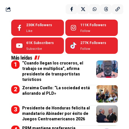
230K
Followers
111K
Followers
Like
Follow
61K
Subscribers
277K
Followers
Subscribe
Follow
Más leídas
“Cuando llegan los cruceros, el
trabajo se multiplica”, afirma
presidente de transportistas
turísticos
Zoraima Cuello: “La sociedad está
añorando al PLD»
Presidente de Honduras felicita al
mandatario Abinader por éxito de
Juegos Centroamericanos 2026
PRM mantiene preferencia