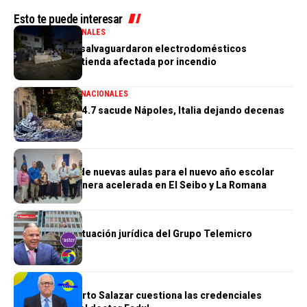
Esto te puede interesar
GENERALES
NACIONALES
PN aclara que salvaguardaron electrodomésticos
sustraídos de tienda afectada por incendio
GENERALES
INTERNACIONALES
Terremoto de 4.7 sacude Nápoles, Italia dejando decenas
de heridos
GENERALES
Construcción de nuevas aulas para el nuevo año escolar
avanzan de manera acelerada en El Seibo y La Romana
GENERALES
Se complica situación jurídica del Grupo Telemicro
GENERALES
Doctor Humberto Salazar cuestiona las credenciales