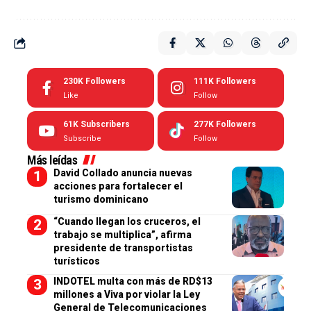
230K
Followers
111K
Followers
Like
Follow
61K
Subscribers
277K
Followers
Subscribe
Follow
Más leídas
David Collado anuncia nuevas
acciones para fortalecer el
turismo dominicano
“Cuando llegan los cruceros, el
trabajo se multiplica”, afirma
presidente de transportistas
turísticos
INDOTEL multa con más de RD$13
millones a Viva por violar la Ley
General de Telecomunicaciones