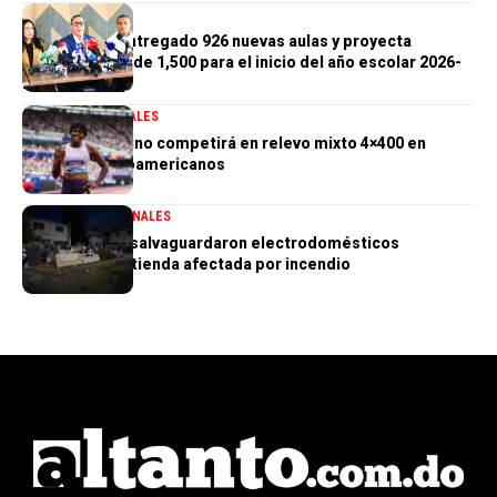
GENERALES
Gobierno ha entregado 926 nuevas aulas y proyecta
alcanzar meta de 1,500 para el inicio del año escolar 2026-
2027
DEPORTES
GENERALES
Marileidy Paulino competirá en relevo mixto 4×400 en
Juegos Centroamericanos
GENERALES
NACIONALES
PN aclara que salvaguardaron electrodomésticos
sustraídos de tienda afectada por incendio