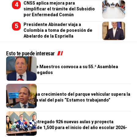
CNSS aplica mejora para
simplificar el trámite del Subsidio
por Enfermedad Común
Presidente Abinader viaja a
Colombia a toma de posesión de
Abelardo de la Espriella
Esto te puede interesar
GENERALES
Cooperativa de Maestros convoca a su 55.ª Asamblea
General de Delegados
GENERALES
Morrison afirma crecimiento del parque vehicular supera la
infraestructura vial del país “Estamos trabajando”
GENERALES
Gobierno ha entregado 926 nuevas aulas y proyecta
alcanzar meta de 1,500 para el inicio del año escolar 2026-
2027