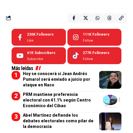
230K
Followers
111K
Followers
Like
Follow
61K
Subscribers
277K
Followers
Subscribe
Follow
Más leídas
Hoy se conocerá si Jean Andrés
Pumarol será enviado a juicio por
ataque en Naco
PRM mantiene preferencia
electoral con 41.1% según Centro
Económico del Cibao
Abel Martínez defiende los
debates electorales como pilar de
la democracia