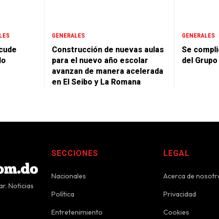
LES
GENERALES
GENERALES
acude
Construcción de nuevas aulas
Se complic
do
para el nuevo año escolar
del Grupo
avanzan de manera acelerada
en El Seibo y La Romana
SECCIONES
LEGAL
Nacionales
Acerca de nosotr
r. Noticias
Política
Privacidad
Entretenimiento
Cookies