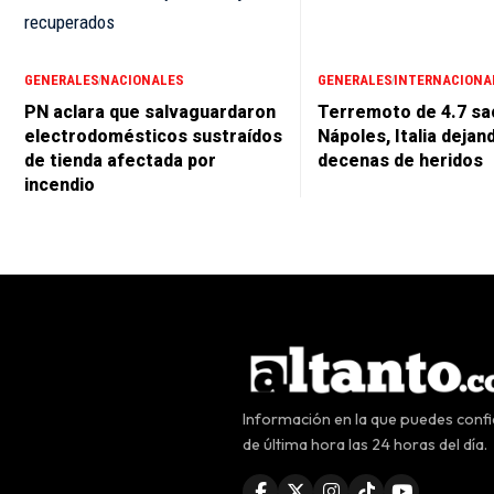
GENERALES
NACIONALES
GENERALES
INTERNACIONA
PN aclara que salvaguardaron
Terremoto de 4.7 s
electrodomésticos sustraídos
Nápoles, Italia dejan
de tienda afectada por
decenas de heridos
incendio
Información en la que puedes confia
de última hora las 24 horas del día.