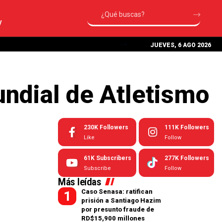
V
JUEVES, 6 AGO 2026
undial de Atletismo
230K
Followers
111K
Followers
Like
Follow
61K
Subscribers
277K
Followers
Subscribe
Follow
Más leídas
Caso Senasa: ratifican
prisión a Santiago Hazim
por presunto fraude de
RD$15,900 millones