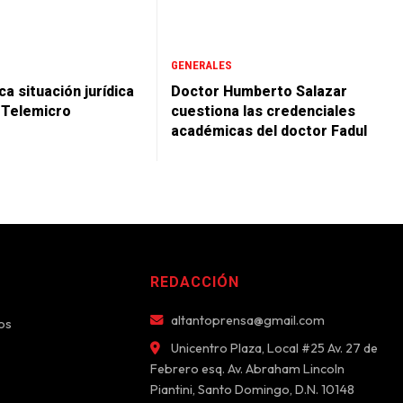
GENERALES
a situación jurídica
Doctor Humberto Salazar
 Telemicro
cuestiona las credenciales
académicas del doctor Fadul
REDACCIÓN
altantoprensa@gmail.com
os
Unicentro Plaza, Local #25 Av. 27 de
Febrero esq. Av. Abraham Lincoln
Piantini, Santo Domingo, D.N. 10148