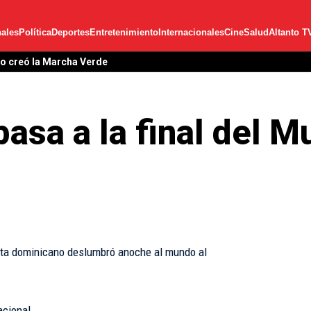
ales
Política
Deportes
Entretenimiento
Internacionales
Cine
Salud
Altanto T
lo creó la Marcha Verde
asa a la final del M
ista dominicano deslumbró anoche al mundo al
cional.