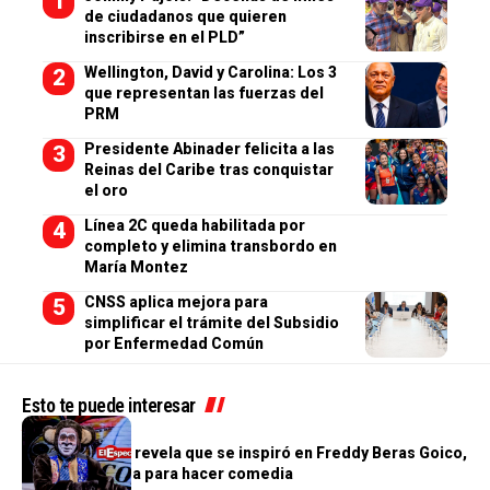
de ciudadanos que quieren
inscribirse en el PLD”
Wellington, David y Carolina: Los 3
que representan las fuerzas del
PRM
Presidente Abinader felicita a las
Reinas del Caribe tras conquistar
el oro
Línea 2C queda habilitada por
completo y elimina transbordo en
María Montez
CNSS aplica mejora para
simplificar el trámite del Subsidio
por Enfermedad Común
Esto te puede interesar
ALTANTO TV
Monito Quique revela que se inspiró en Freddy Beras Goico,
Cuquín y Boruga para hacer comedia