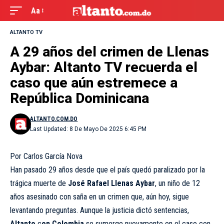
Aa
ALTANTO TV
A 29 años del crimen de Llenas
Aybar: Altanto TV recuerda el
caso que aún estremece a
República Dominicana
ALTANTO.COM.DO
Last Updated: 8 De Mayo De 2025 6:45 PM
Por Carlos García Nova
Han pasado 29 años desde que el país quedó paralizado por la
trágica muerte de
José Rafael Llenas Aybar
, un niño de 12
años asesinado con saña en un crimen que, aún hoy, sigue
levantando preguntas. Aunque la justicia dictó sentencias,
Altanto
c
on Colombia
se sumerge nuevamente en el caso con