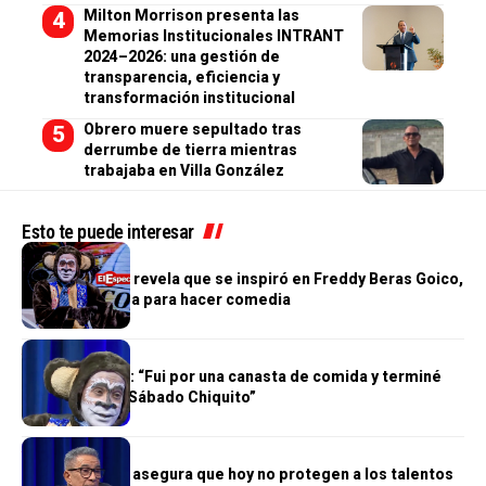
Milton Morrison presenta las
Memorias Institucionales INTRANT
2024–2026: una gestión de
transparencia, eficiencia y
transformación institucional
Obrero muere sepultado tras
derrumbe de tierra mientras
trabajaba en Villa González
Esto te puede interesar
ALTANTO TV
Monito Quique revela que se inspiró en Freddy Beras Goico,
Cuquín y Boruga para hacer comedia
ALTANTO TV
Monito Quique: “Fui por una canasta de comida y terminé
trabajando en Sábado Chiquito”
ALTANTO TV
Chiqui Haddad asegura que hoy no protegen a los talentos