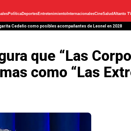
ales
Política
Deportes
Entretenimiento
Internacionales
Cine
Salud
Altanto T
garita Cedeño como posibles acompañantes de Leonel en 2028
ura que “Las Corpor
ramas como “Las Ext