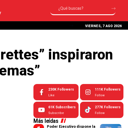
V
VIERNES, 7 AGO 2026
ettes” inspiraron
remas”
230K
Followers
111K
Followers
Like
Follow
61K
Subscribers
277K
Followers
Subscribe
Follow
Más leídas
Poder Ejecutivo dispone la