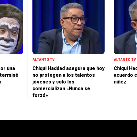
ALTANTO TV
ALTANTO TV
por una
Chiqui Haddad asegura que hoy
Chiqui Ha
 terminé
no protegen a los talentos
acuerdo c
o
jóvenes y solo los
niñez
comercializan «Nunca se
forzó»