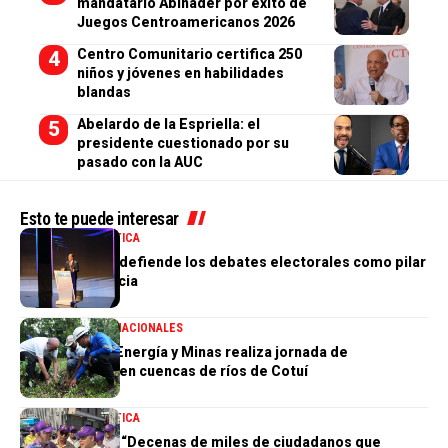
mandatario Abinader por éxito de
Juegos Centroamericanos 2026
Centro Comunitario certifica 250
niños y jóvenes en habilidades
blandas
Abelardo de la Espriella: el
presidente cuestionado por su
pasado con la AUC
Esto te puede interesar
NACIONALES
POLÍTICA
Abel Martínez defiende los debates electorales como pilar
de la democracia
MEDIO AMBIENTE
NACIONALES
Ministerio de Energía y Minas realiza jornada de
reforestación en cuencas de ríos de Cotuí
NACIONALES
POLÍTICA
Johnny Pujols: “Decenas de miles de ciudadanos que