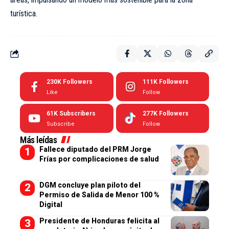
turística.
230K
Followers
111K
Followers
Like
Follow
61K
Subscribers
277K
Followers
Subscribe
Follow
Más leídas
Fallece diputado del PRM Jorge
Frías por complicaciones de salud
DGM concluye plan piloto del
Permiso de Salida de Menor 100 %
Digital
Presidente de Honduras felicita al