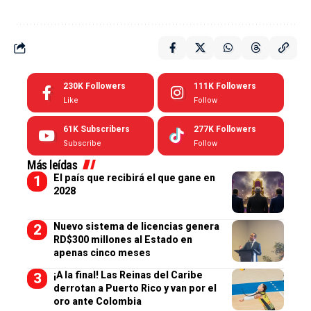
230K
Followers
111K
Followers
Like
Follow
61K
Subscribers
277K
Followers
Subscribe
Follow
Más leídas
El país que recibirá el que gane en
2028
Nuevo sistema de licencias genera
RD$300 millones al Estado en
apenas cinco meses
¡A la final! Las Reinas del Caribe
derrotan a Puerto Rico y van por el
oro ante Colombia