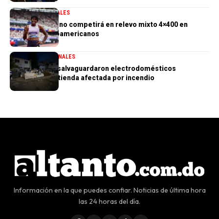
DEPORTES
GENERALES
Marileidy Paulino competirá en relevo mixto 4×400 en
Juegos Centroamericanos
GENERALES
NACIONALES
PN aclara que salvaguardaron electrodomésticos
sustraídos de tienda afectada por incendio
Información en la que puedes confiar. Noticias de última hora
las 24 horas del día.