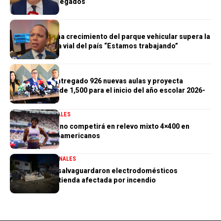
General de Delegados
GENERALES
Morrison afirma crecimiento del parque vehicular supera la
infraestructura vial del país “Estamos trabajando”
GENERALES
Gobierno ha entregado 926 nuevas aulas y proyecta
alcanzar meta de 1,500 para el inicio del año escolar 2026-
2027
DEPORTES
GENERALES
Marileidy Paulino competirá en relevo mixto 4×400 en
Juegos Centroamericanos
GENERALES
NACIONALES
PN aclara que salvaguardaron electrodomésticos
sustraídos de tienda afectada por incendio