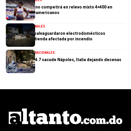
Marileidy Paulino competirá en relevo mixto 4×400 en
Juegos Centroamericanos
GENERALES
NACIONALES
PN aclara que salvaguardaron electrodomésticos
sustraídos de tienda afectada por incendio
GENERALES
INTERNACIONALES
Terremoto de 4.7 sacude Nápoles, Italia dejando decenas
de heridos