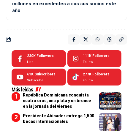
millones en excedentes a sus sus socios este
año
230K
Followers
111K
Followers
Like
Follow
61K
Subscribers
277K
Followers
Subscribe
Follow
Más leídas
República Dominicana conquista
cuatro oros, una plata y un bronce
en la jornada del viernes
Presidente Abinader entrega 1,500
becas internacionales