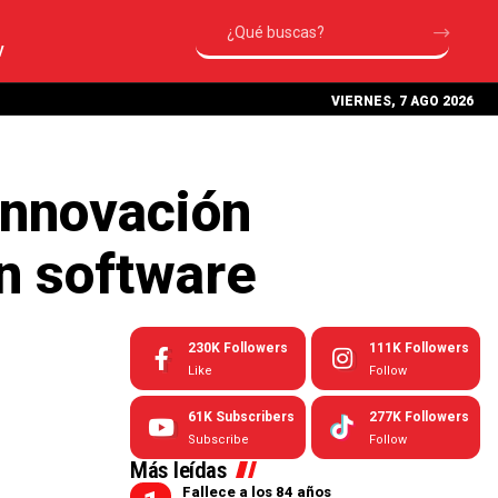
V
VIERNES, 7 AGO 2026
nnovación
en software
230K
Followers
111K
Followers
Like
Follow
61K
Subscribers
277K
Followers
Subscribe
Follow
Más leídas
Fallece a los 84 años