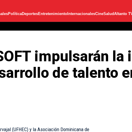
ales
Política
Deportes
Entretenimiento
Internacionales
Cine
Salud
Altanto T
FT impulsarán la i
sarrollo de talento 
arvajal (UFHEC) y la Asociación Dominicana de