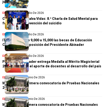
julio
EDUCACIÓN
13 De Julio De 2026
Cuando Hablar Salva Vidas: 8.ª Charla de Salud Mental para
fortalecer la prevención del suicidio
EDUCACIÓN
11 De Julio De 2026
ITLA aumenta de 9,000 a 15,000 las becas de Educación
Continua por disposición del Presidente Abinader
EDUCACIÓN
11 De Julio De 2026
Presidente Abinader entrega Medalla al Mérito Magisterial
2026 y reconoce el aporte de docentes al desarrollo del país
EDUCACIÓN
23 De Junio De 2026
MINERD inicia primera convocatoria de Pruebas Nacionales
2026
EDUCACIÓN
19 De Junio De 2026
Minerd inicia primera convocatoria de Pruebas Nacionales