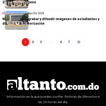
2026 este 23 de junio
EDUCACIÓN
29 De Mayo De 2026
Minerd prohíbe grabar y difundir imágenes de estudiantes y
docentes sin autorización
1
2
3
…
6
7
Información en la que puedes confiar. Noticias de última hora
las 24 horas del día.