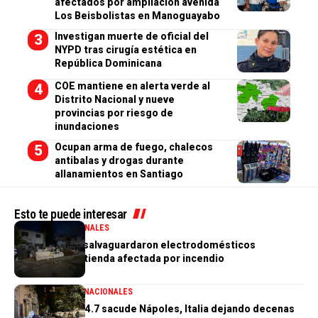
afectados por ampliación avenida
Los Beisbolistas en Manoguayabo
Investigan muerte de oficial del
NYPD tras cirugía estética en
República Dominicana
COE mantiene en alerta verde al
Distrito Nacional y nueve
provincias por riesgo de
inundaciones
Ocupan arma de fuego, chalecos
antibalas y drogas durante
allanamientos en Santiago
Esto te puede interesar
GENERALES
NACIONALES
PN aclara que salvaguardaron electrodomésticos
sustraídos de tienda afectada por incendio
GENERALES
INTERNACIONALES
Terremoto de 4.7 sacude Nápoles, Italia dejando decenas