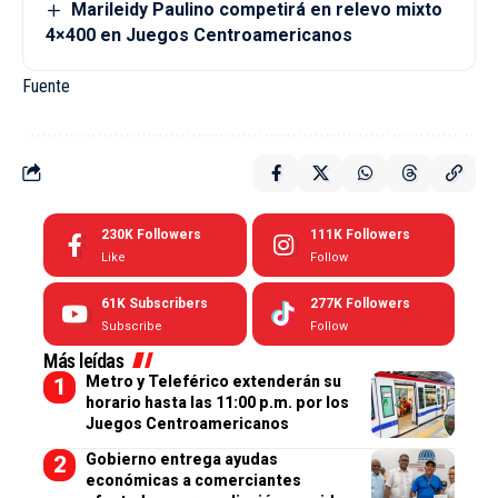
Marileidy Paulino competirá en relevo mixto
4×400 en Juegos Centroamericanos
Fuente
230K
Followers
111K
Followers
Like
Follow
61K
Subscribers
277K
Followers
Subscribe
Follow
Más leídas
Metro y Teleférico extenderán su
horario hasta las 11:00 p.m. por los
Juegos Centroamericanos
Gobierno entrega ayudas
económicas a comerciantes