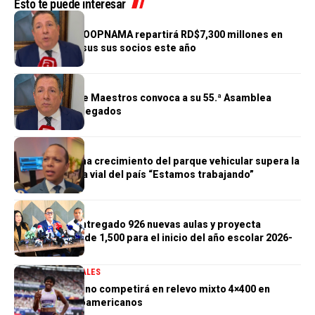
Esto te puede interesar
GENERALES
Cooperativa COOPNAMA repartirá RD$7,300 millones en
excedentes a sus sus socios este año
GENERALES
Cooperativa de Maestros convoca a su 55.ª Asamblea
General de Delegados
GENERALES
Morrison afirma crecimiento del parque vehicular supera la
infraestructura vial del país “Estamos trabajando”
GENERALES
Gobierno ha entregado 926 nuevas aulas y proyecta
alcanzar meta de 1,500 para el inicio del año escolar 2026-
2027
DEPORTES
GENERALES
Marileidy Paulino competirá en relevo mixto 4×400 en
Juegos Centroamericanos