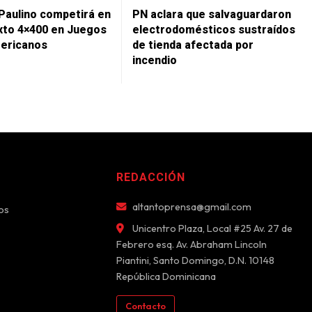
 Paulino competirá en
PN aclara que salvaguardaron
xto 4×400 en Juegos
electrodomésticos sustraídos
ericanos
de tienda afectada por
incendio
REDACCIÓN
altantoprensa@gmail.com
os
Unicentro Plaza, Local #25 Av. 27 de
Febrero esq. Av. Abraham Lincoln
Piantini, Santo Domingo, D.N. 10148
República Dominicana
Contacto