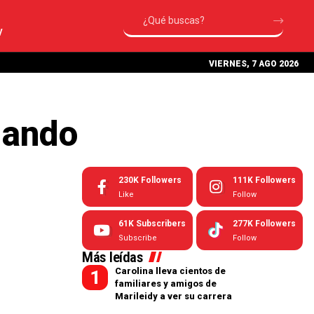
V
VIERNES, 7 AGO 2026
lando
230K
Followers
111K
Followers
Like
Follow
61K
Subscribers
277K
Followers
Subscribe
Follow
Más leídas
Carolina lleva cientos de
familiares y amigos de
Marileidy a ver su carrera