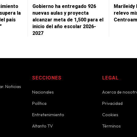
cimiento
Gobierno ha entregado 926
Marileidy
supera la
nuevas aulas y proyecta
relevo mi
del país
alcanzar meta de 1,500 para el
Centroam
”
inicio del año escolar 2026-
2027
SECCIONES
LEGAL
r. Noticias
Nacionales
Acerca de nosotr
Política
Privacidad
Entretenimiento
Cookies
Altanto TV
Términos