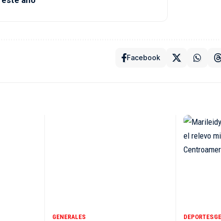
 este año
Facebook
GENERALES
DEPORTES
G