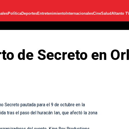
ales
Política
Deportes
Entretenimiento
Internacionales
Cine
Salud
Altanto T
to de Secreto en Or
o Secreto pautada para el 9 de octubre en la
ida tras el paso del huracán Ian, que afectó la zona
organizadores del evento, King Rey Productions,