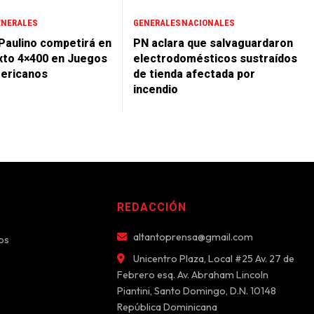
ENERALES
GENERALES
NACIONALES
 Paulino competirá en
PN aclara que salvaguardaron
xto 4×400 en Juegos
electrodomésticos sustraídos
ericanos
de tienda afectada por
incendio
REDACCIÓN
altantoprensa@gmail.com
os
Unicentro Plaza, Local #25 Av. 27 de
Febrero esq. Av. Abraham Lincoln
Piantini, Santo Domingo, D.N. 10148
República Dominicana