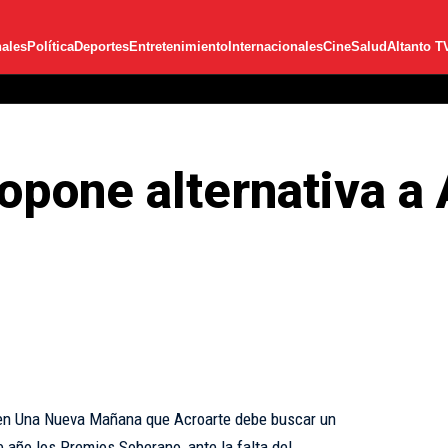
ales
Política
Deportes
Entretenimiento
Internacionales
Cine
Salud
Altanto T
pone alternativa a 
en Una Nueva Mañana que Acroarte debe buscar un
 año los Premios Soberano, ante la falta del