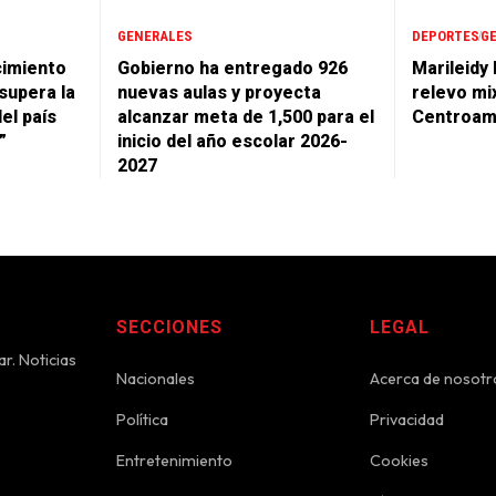
GENERALES
DEPORTES
G
cimiento
Gobierno ha entregado 926
Marileidy
supera la
nuevas aulas y proyecta
relevo mi
del país
alcanzar meta de 1,500 para el
Centroam
”
inicio del año escolar 2026-
2027
SECCIONES
LEGAL
r. Noticias
Nacionales
Acerca de nosotr
Política
Privacidad
Entretenimiento
Cookies