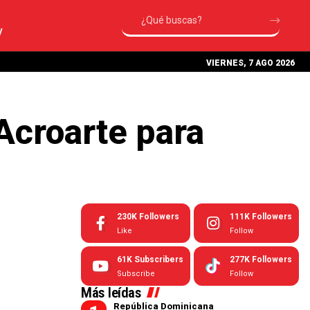
V
VIERNES, 7 AGO 2026
Acroarte para
230K
Followers
111K
Followers
Like
Follow
61K
Subscribers
277K
Followers
Subscribe
Follow
Más leídas
República Dominicana