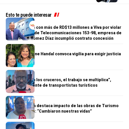
Esto te puede interesar
NACIONALES
INDOTEL multa con más de RD$13 millones a Viva por violar
la Ley General de Telecomunicaciones 153-98, empresa de
Juan Ramón Gómez Díaz incumplió contrato concesión
NACIONALES
Familia de Ivonne Handal convoca vigilia para exigir justicia
NACIONALES
“Cuando llegan los cruceros, el trabajo se multiplica”,
afirma presidente de transportistas turísticos
NACIONALES
Emprendedora destaca impacto de las obras de Turismo
en Guayacanes: “Cambiaron nuestras vidas”
NACIONALES