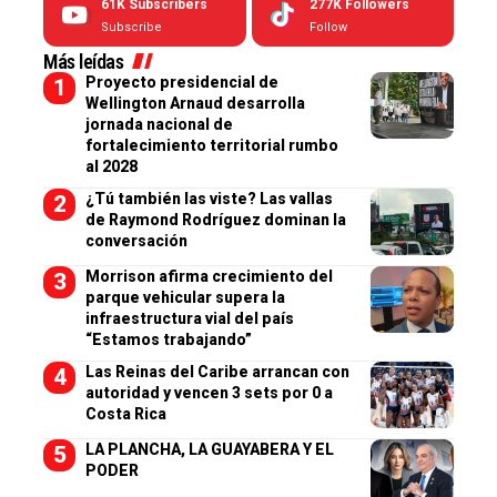
61K
Subscribers
277K
Followers
Subscribe
Follow
Más leídas
Proyecto presidencial de
Wellington Arnaud desarrolla
jornada nacional de
fortalecimiento territorial rumbo
al 2028
¿Tú también las viste? Las vallas
de Raymond Rodríguez dominan la
conversación
Morrison afirma crecimiento del
parque vehicular supera la
infraestructura vial del país
“Estamos trabajando”
Las Reinas del Caribe arrancan con
autoridad y vencen 3 sets por 0 a
Costa Rica
LA PLANCHA, LA GUAYABERA Y EL
PODER