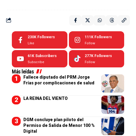
230K
Followers
111K
Followers
Like
Follow
61K
Subscribers
277K
Followers
Subscribe
Follow
Más leídas
Fallece diputado del PRM Jorge
Frías por complicaciones de salud
LA REINA DEL VIENTO
DGM concluye plan piloto del
Permiso de Salida de Menor 100 %
Digital