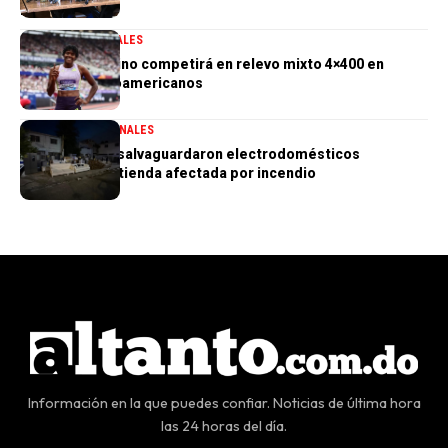
2027
DEPORTES
GENERALES
Marileidy Paulino competirá en relevo mixto 4×400 en
Juegos Centroamericanos
GENERALES
NACIONALES
PN aclara que salvaguardaron electrodomésticos
sustraídos de tienda afectada por incendio
Información en la que puedes confiar. Noticias de última hora
las 24 horas del día.