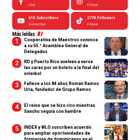
Like
Follow
61K
Subscribers
277K
Followers
Subscribe
Follow
Más leídas
Cooperativa de Maestros convoca
a su 55.ª Asamblea General de
Delegados
RD y Puerto Rico vuelven a verse
las caras por un boleto a la final del
voleibol
Fallece a los 84 años Román Ramos
Uría, fundador de Grupo Ramos
El reino que se hizo rico mientras
Sancho seguía con hambre
INDEX y WLO suscriben acuerdo
para ampliar oportunidades de
formación de dominicanos en el