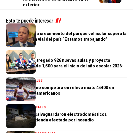
exterior
Esto te puede interesar
GENERALES
Morrison afirma crecimiento del parque vehicular supera la
infraestructura vial del país “Estamos trabajando”
GENERALES
Gobierno ha entregado 926 nuevas aulas y proyecta
alcanzar meta de 1,500 para el inicio del año escolar 2026-
2027
DEPORTES
GENERALES
Marileidy Paulino competirá en relevo mixto 4×400 en
Juegos Centroamericanos
GENERALES
NACIONALES
PN aclara que salvaguardaron electrodomésticos
sustraídos de tienda afectada por incendio