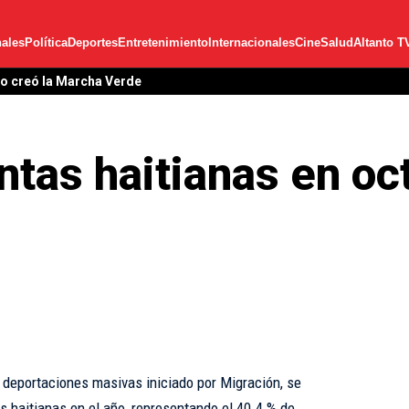
ales
Política
Deportes
Entretenimiento
Internacionales
Cine
Salud
Altanto T
lo creó la Marcha Verde
ntas haitianas en oc
e deportaciones masivas iniciado por Migración, se
s haitianas en el año, representando el 40.4 % de