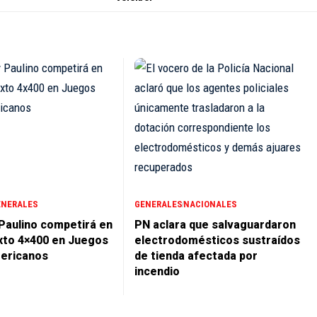
ENERALES
GENERALES
NACIONALES
 Paulino competirá en
PN aclara que salvaguardaron
xto 4×400 en Juegos
electrodomésticos sustraídos
ericanos
de tienda afectada por
incendio