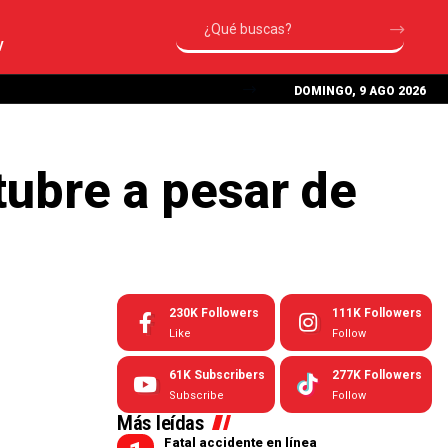
V
DOMINGO, 9 AGO 2026
tubre a pesar de
230K
Followers
111K
Followers
Like
Follow
61K
Subscribers
277K
Followers
Subscribe
Follow
Más leídas
Fatal accidente en línea