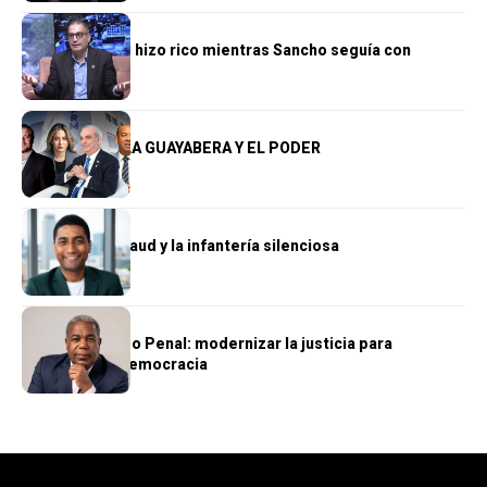
OPINIÓN
El reino que se hizo rico mientras Sancho seguía con
hambre
OPINIÓN
LA PLANCHA, LA GUAYABERA Y EL PODER
OPINIÓN
Wellington Arnaud y la infantería silenciosa
OPINIÓN
El nuevo Código Penal: modernizar la justicia para
fortalecer la democracia