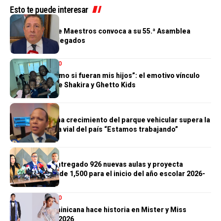
Esto te puede interesar
GENERALES
Cooperativa de Maestros convoca a su 55.ª Asamblea
General de Delegados
ENTRETENIMIENTO
“Los quiero como si fueran mis hijos”: el emotivo vínculo
que nació entre Shakira y Ghetto Kids
GENERALES
Morrison afirma crecimiento del parque vehicular supera la
infraestructura vial del país “Estamos trabajando”
GENERALES
Gobierno ha entregado 926 nuevas aulas y proyecta
alcanzar meta de 1,500 para el inicio del año escolar 2026-
2027
ENTRETENIMIENTO
República Dominicana hace historia en Mister y Miss
Supranational 2026