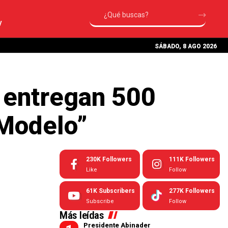
V
SÁBADO, 8 AGO 2026
a entregan 500
 Modelo”
230K
Followers
111K
Followers
Like
Follow
61K
Subscribers
277K
Followers
Subscribe
Follow
Más leídas
Presidente Abinader