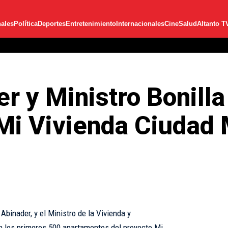
ales
Política
Deportes
Entretenimiento
Internacionales
Cine
Salud
Altanto T
r y Ministro Bonill
Mi Vivienda Ciudad
 Abinader, y el Ministro de la Vivienda y
on los primeros 500 apartamentos del proyecto Mi