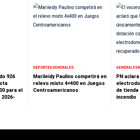
DEPORTES
GENERALES
GENERALES
do 926
Marileidy Paulino competirá en
PN aclara
cta
relevo mixto 4×400 en Juegos
electrodo
00 para el
Centroamericanos
de tienda
r 2026-
incendio