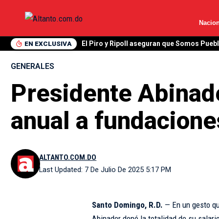
Nacion
EN EXCLUSIVA
Hazim menciona a Gonzalo Castillo y Ma
GENERALES
Presidente Abinade
anual a fundacione
ALTANTO.COM.DO
Last Updated: 7 De Julio De 2025 5:17 PM
Santo Domingo, R.D.
— En un gesto que
Abinader donó la totalidad de su salar