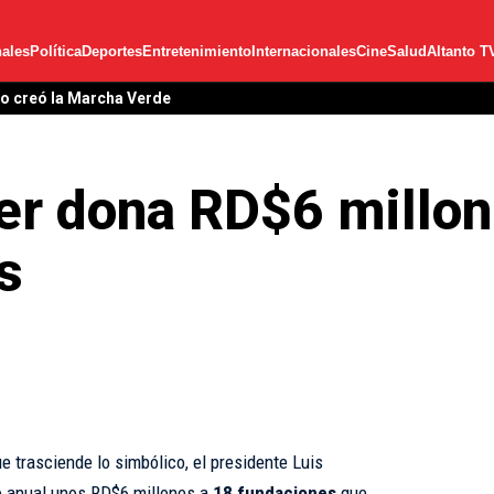
ales
Política
Deportes
Entretenimiento
Internacionales
Cine
Salud
Altanto T
rgarita Cedeño como posibles acompañantes de Leonel en 2028
r dona RD$6 millone
s
 trasciende lo simbólico, el presidente Luis
io anual unos RD$6 millones a
18 fundaciones
que