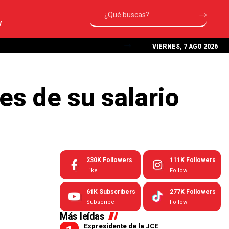
V
VIERNES, 7 AGO 2026
s de su salario
230K
Followers
111K
Followers
Like
Follow
61K
Subscribers
277K
Followers
Subscribe
Follow
Más leídas
Expresidente de la JCE