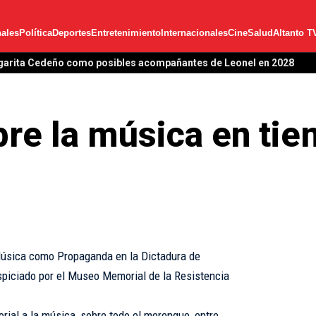
ales
Política
Deportes
Entretenimiento
Internacionales
Cine
Salud
Altanto T
garita Cedeño como posibles acompañantes de Leonel en 2028
bre la música en tie
 Música como Propaganda en la Dictadura de
auspiciado por el Museo Memorial de la Resistencia
orial a la música, sobre todo el merengue, entre