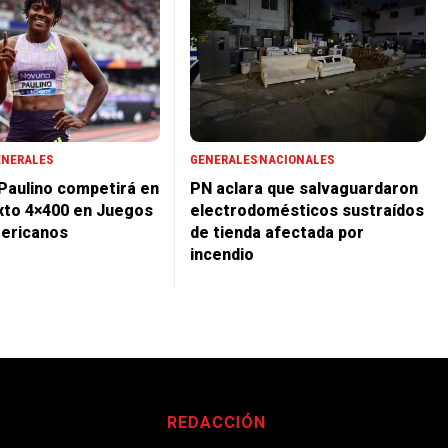
ENERALES
GENERALES
NACIONALES
 Paulino competirá en
PN aclara que salvaguardaron
xto 4×400 en Juegos
electrodomésticos sustraídos
ericanos
de tienda afectada por
incendio
REDACCIÓN