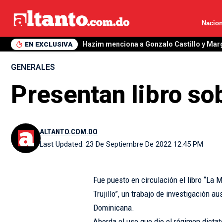
Nacion
EN EXCLUSIVA
Hazim menciona a Gonzalo Castillo y Mar
GENERALES
Presentan libro so
ALTANTO.COM.DO
Last Updated: 23 De Septiembre De 2022 12:45 PM
Fue puesto en circulación el libro “La
Trujillo”, un trabajo de investigación 
Dominicana.
Aborda el uso que dio el régimen dictat