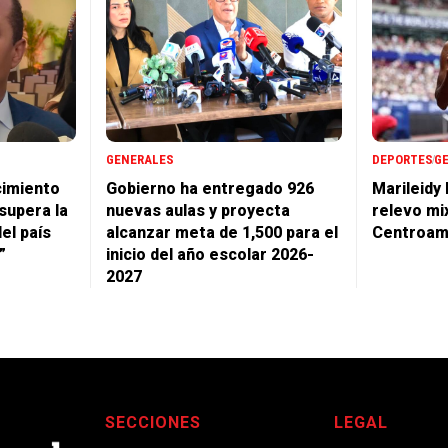
GENERALES
DEPORTES
G
cimiento
Gobierno ha entregado 926
Marileidy
supera la
nuevas aulas y proyecta
relevo mi
del país
alcanzar meta de 1,500 para el
Centroam
”
inicio del año escolar 2026-
2027
SECCIONES
LEGAL