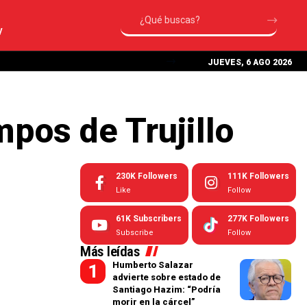
V
JUEVES, 6 AGO 2026
mpos de Trujillo
230K
Followers
111K
Followers
Like
Follow
61K
Subscribers
277K
Followers
Subscribe
Follow
Más leídas
Humberto Salazar
advierte sobre estado de
Santiago Hazim: “Podría
morir en la cárcel”