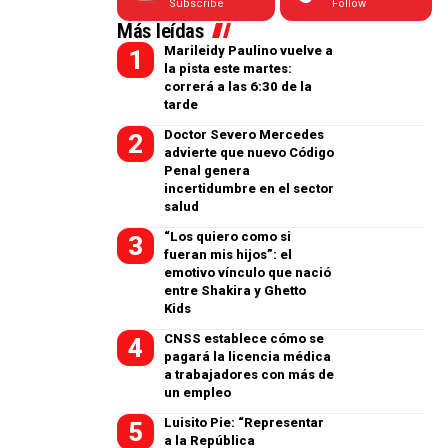
Subscribe
Follow
Más leídas
Marileidy Paulino vuelve a
la pista este martes:
correrá a las 6:30 de la
tarde
Doctor Severo Mercedes
advierte que nuevo Código
Penal genera
incertidumbre en el sector
salud
“Los quiero como si
fueran mis hijos”: el
emotivo vínculo que nació
entre Shakira y Ghetto
Kids
CNSS establece cómo se
pagará la licencia médica
a trabajadores con más de
un empleo
Luisito Pie: “Representar
a la República