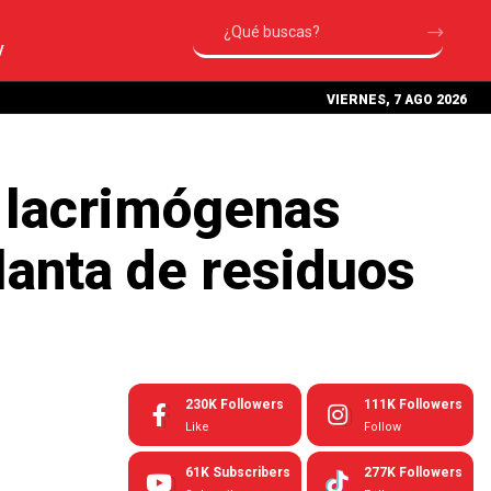
V
VIERNES, 7 AGO 2026
 lacrimógenas
lanta de residuos
230K
Followers
111K
Followers
Like
Follow
61K
Subscribers
277K
Followers