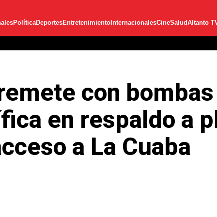
ales
Política
Deportes
Entretenimiento
Internacionales
Cine
Salud
Altanto T
arremete con bombas
fica en respaldo a p
acceso a La Cuaba