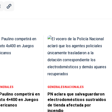
ENERALES
GENERALES
NACIONALES
 Paulino competirá en
PN aclara que salvaguardaron
xto 4×400 en Juegos
electrodomésticos sustraídos
ericanos
de tienda afectada por
incendio