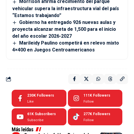
Morrison afirma crecimiento del parque
vehicular supera la infraestructura vial del país
“Estamos trabajando”
Gobierno ha entregado 926 nuevas aulas y
proyecta alcanzar meta de 1,500 para el inicio
del año escolar 2026-2027
Marileidy Paulino competirá en relevo mixto
4×400 en Juegos Centroamericanos
230K
Followers
111K
Followers
Like
Follow
61K
Subscribers
277K
Followers
Subscribe
Follow
Más leídas