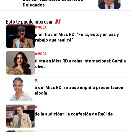
Delegados
Esto te puede interesar
ENTRETENIMIENTO
MODA
Valentina Campion tras el Miss RD: “Feliz, estoy en paz y
orgullosa del trabajo que realicé”
ENTRETENIMIENTO
MODA
De tercera finalista en Miss RD a reina internacional: Camila
Issa rumbo a Bolivia
ENTRETENIMIENTO
El gran ausente del Miss RD: retraso impidió presentación
de Dalvin La Melodía
ENTRETENIMIENTO
«Perdí el 85 % de la audición»: la confesión de Raúl de
Molina