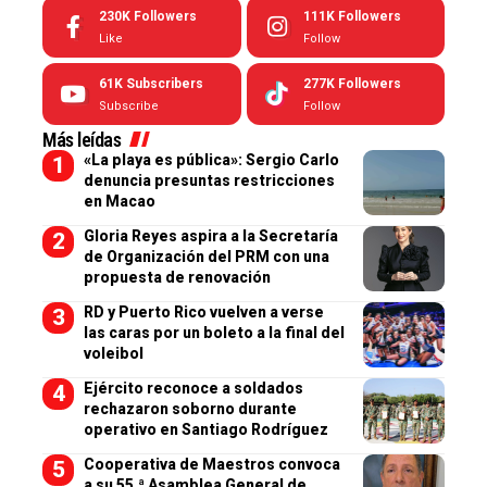
230K
Followers
111K
Followers
Like
Follow
61K
Subscribers
277K
Followers
Subscribe
Follow
Más leídas
«La playa es pública»: Sergio Carlo
denuncia presuntas restricciones
en Macao
Gloria Reyes aspira a la Secretaría
de Organización del PRM con una
propuesta de renovación
RD y Puerto Rico vuelven a verse
las caras por un boleto a la final del
voleibol
Ejército reconoce a soldados
rechazaron soborno durante
operativo en Santiago Rodríguez
Cooperativa de Maestros convoca
a su 55.ª Asamblea General de