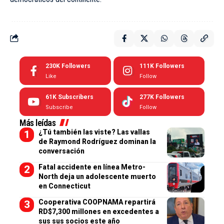
230K
Followers
111K
Followers
Like
Follow
61K
Subscribers
277K
Followers
Subscribe
Follow
Más leídas
¿Tú también las viste? Las vallas
de Raymond Rodríguez dominan la
conversación
Fatal accidente en línea Metro-
North deja un adolescente muerto
en Connecticut
Cooperativa COOPNAMA repartirá
RD$7,300 millones en excedentes a
sus sus socios este año