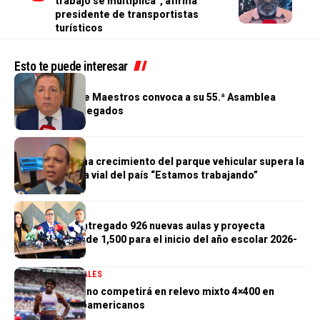
trabajo se multiplica”, afirma
presidente de transportistas
turísticos
Esto te puede interesar
GENERALES
Cooperativa de Maestros convoca a su 55.ª Asamblea
General de Delegados
GENERALES
Morrison afirma crecimiento del parque vehicular supera la
infraestructura vial del país “Estamos trabajando”
GENERALES
Gobierno ha entregado 926 nuevas aulas y proyecta
alcanzar meta de 1,500 para el inicio del año escolar 2026-
2027
DEPORTES
GENERALES
Marileidy Paulino competirá en relevo mixto 4×400 en
Juegos Centroamericanos