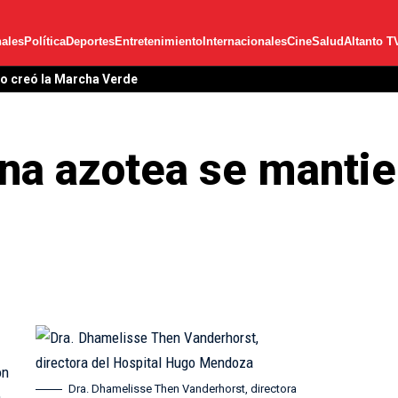
ales
Política
Deportes
Entretenimiento
Internacionales
Cine
Salud
Altanto T
lo creó la Marcha Verde
na azotea se mantie
on
Dra. Dhamelisse Then Vanderhorst, directora
a