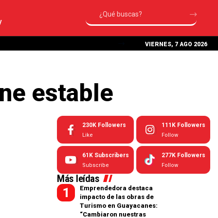
V
VIERNES, 7 AGO 2026
ne estable
230K
Followers
111K
Followers
Like
Follow
61K
Subscribers
277K
Followers
Subscribe
Follow
Más leídas
Emprendedora destaca
impacto de las obras de
Turismo en Guayacanes:
“Cambiaron nuestras