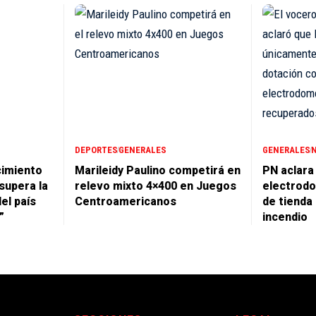
DEPORTES
GENERALES
GENERALES
cimiento
Marileidy Paulino competirá en
PN aclara
supera la
relevo mixto 4×400 en Juegos
electrodo
del país
Centroamericanos
de tienda
”
incendio