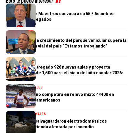
Esto te puede interesar
GENERALES
Cooperativa de Maestros convoca a su 55.ª Asamblea
General de Delegados
GENERALES
Morrison afirma crecimiento del parque vehicular supera la
infraestructura vial del país “Estamos trabajando”
GENERALES
Gobierno ha entregado 926 nuevas aulas y proyecta
alcanzar meta de 1,500 para el inicio del año escolar 2026-
2027
DEPORTES
GENERALES
Marileidy Paulino competirá en relevo mixto 4×400 en
Juegos Centroamericanos
GENERALES
NACIONALES
PN aclara que salvaguardaron electrodomésticos
sustraídos de tienda afectada por incendio