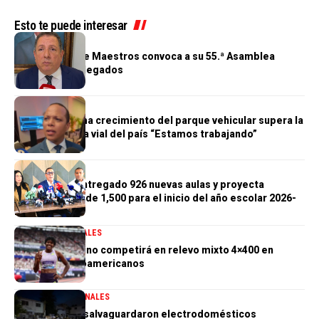
Esto te puede interesar
GENERALES
Cooperativa de Maestros convoca a su 55.ª Asamblea
General de Delegados
GENERALES
Morrison afirma crecimiento del parque vehicular supera la
infraestructura vial del país “Estamos trabajando”
GENERALES
Gobierno ha entregado 926 nuevas aulas y proyecta
alcanzar meta de 1,500 para el inicio del año escolar 2026-
2027
DEPORTES
GENERALES
Marileidy Paulino competirá en relevo mixto 4×400 en
Juegos Centroamericanos
GENERALES
NACIONALES
PN aclara que salvaguardaron electrodomésticos