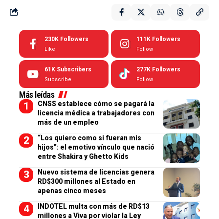
230K
Followers
111K
Followers
Like
Follow
61K
Subscribers
277K
Followers
Subscribe
Follow
Más leídas
CNSS establece cómo se pagará la
licencia médica a trabajadores con
más de un empleo
“Los quiero como si fueran mis
hijos”: el emotivo vínculo que nació
entre Shakira y Ghetto Kids
Nuevo sistema de licencias genera
RD$300 millones al Estado en
apenas cinco meses
INDOTEL multa con más de RD$13
millones a Viva por violar la Ley