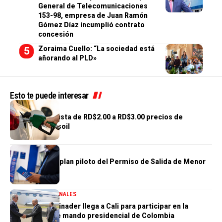
General de Telecomunicaciones
153-98, empresa de Juan Ramón
Gómez Díaz incumplió contrato
concesión
Zoraima Cuello: “La sociedad está
añorando al PLD»
Esto te puede interesar
NACIONALES
Gobierno reajusta de RD$2.00 a RD$3.00 precios de
gasolinas y gasoil
NACIONALES
DGM concluye plan piloto del Permiso de Salida de Menor
100 % Digital
DESTACADA
NACIONALES
Presidente Abinader llega a Cali para participar en la
transmisión de mando presidencial de Colombia