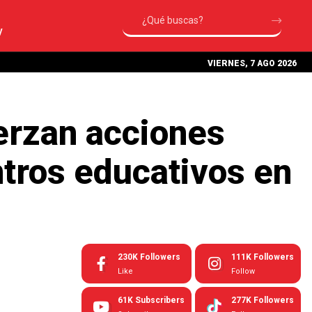
V
VIERNES, 7 AGO 2026
erzan acciones
ntros educativos en
230K
Followers
111K
Followers
Like
Follow
61K
Subscribers
277K
Followers