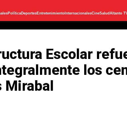
ales
Política
Deportes
Entretenimiento
Internacionales
Cine
Salud
Altanto T
uctura Escolar refu
ntegralmente los ce
 Mirabal