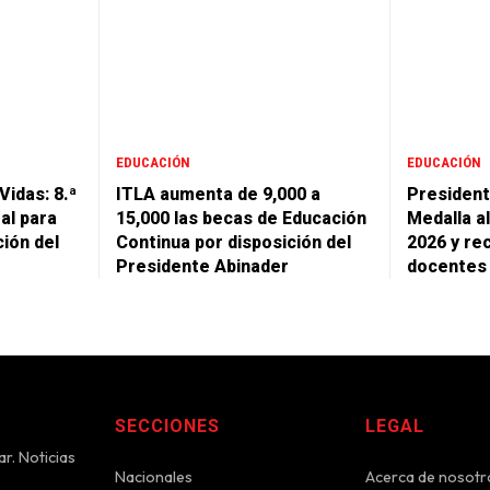
EDUCACIÓN
EDUCACIÓN
Vidas: 8.ª
ITLA aumenta de 9,000 a
President
al para
15,000 las becas de Educación
Medalla a
ción del
Continua por disposición del
2026 y re
Presidente Abinader
docentes a
SECCIONES
LEGAL
r. Noticias
Nacionales
Acerca de nosotr