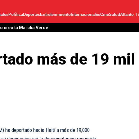
ales
Política
Deportes
Entretenimiento
Internacionales
Cine
Salud
Altanto T
lo creó la Marcha Verde
tado más de 19 mil 
M) ha deportado hacia Haití a más de 19,000
orio dominicano sin la documentación requerida,