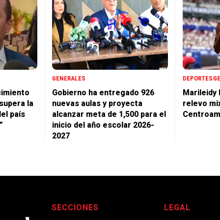
GENERALES
DEPORTES
G
cimiento
Gobierno ha entregado 926
Marileidy
supera la
nuevas aulas y proyecta
relevo mi
del país
alcanzar meta de 1,500 para el
Centroam
”
inicio del año escolar 2026-
2027
SECCIONES
LEGAL