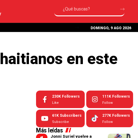
V
DOMINGO, 9 AGO 2026
haitianos en este
230K
Followers
111K
Followers
Like
Follow
61K
Subscribers
277K
Followers
Subscribe
Follow
Más leídas
Jonni Suriel vuelve a