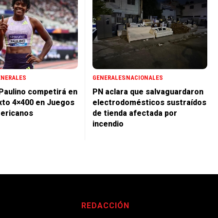
ENERALES
GENERALES
NACIONALES
 Paulino competirá en
PN aclara que salvaguardaron
xto 4×400 en Juegos
electrodomésticos sustraídos
ericanos
de tienda afectada por
incendio
REDACCIÓN