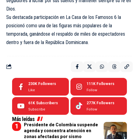
seguidores a luchar por sus sueños y mantener siempre su fe en
Dios.
Su destacada participación en La Casa de los Famosos 6 la
posicionó como una de las figuras más populares de la
temporada, ganándose el respaldo de miles de espectadores
dentro y fuera de la República Dominicana.
230K
Followers
111K
Followers
Like
Follow
61K
Subscribers
277K
Followers
Subscribe
Follow
Más leídas
Presidente de Colombia suspende
agenda y concentra atención en
zonas afectadas por sismo