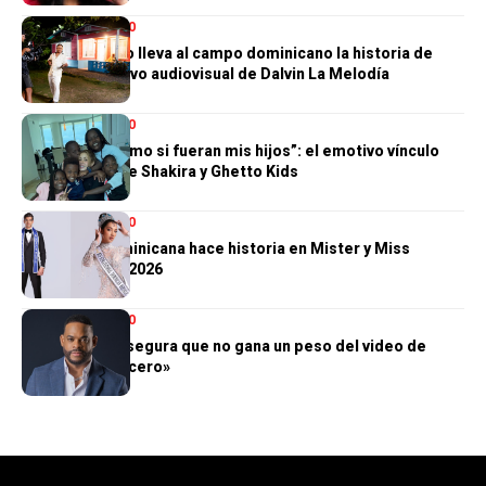
ENTRETENIMIENTO
Manuel Paulino lleva al campo dominicano la historia de
“Duele”, el nuevo audiovisual de Dalvin La Melodía
ENTRETENIMIENTO
“Los quiero como si fueran mis hijos”: el emotivo vínculo
que nació entre Shakira y Ghetto Kids
ENTRETENIMIENTO
República Dominicana hace historia en Mister y Miss
Supranational 2026
ENTRETENIMIENTO
Yiyo Sarante asegura que no gana un peso del video de
«Corazón de Acero»