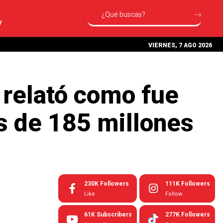
V
VIERNES, 7 AGO 2026
 relató como fue
s de 185 millones
230K
Followers
111K
Followers
Like
Follow
61K
Subscribers
277K
Followers