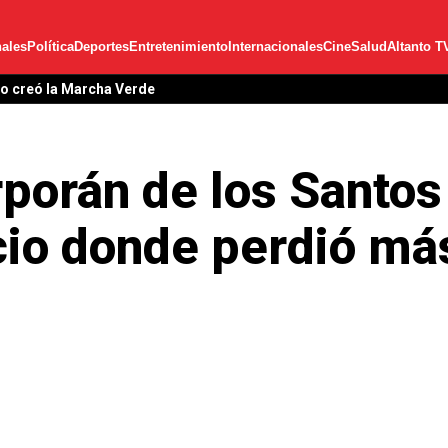
ales
Política
Deportes
Entretenimiento
Internacionales
Cine
Salud
Altanto T
lo creó la Marcha Verde
porán de los Santos
io donde perdió má