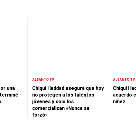
ALTANTO TV
ALTANTO TV
por una
Chiqui Haddad asegura que hoy
Chiqui Ha
 terminé
no protegen a los talentos
acuerdo c
o
jóvenes y solo los
niñez
comercializan «Nunca se
forzó»